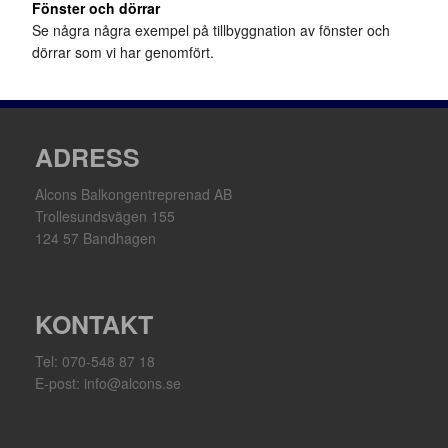
Fönster och dörrar
Se några några exempel på tillbyggnation av fönster och
dörrar som vi har genomfört.
ADRESS
Alcons Balkongentreprenad AB
Trollesundsvägen 155
124 57 Bandhagen
KONTAKT
Tel: 070-548 87 18
E-post: info@alcons.se