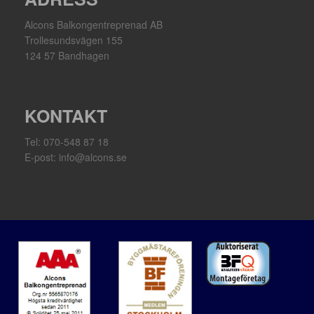
Alcons Balkongentreprenad AB
Trollesundsvägen 155
124 57 Bandhagen
KONTAKT
Tel: 070-548 87 18
E-post: info@alcons.se