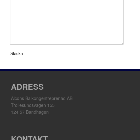
ADRESS
Alcons Balkongentreprenad AB
Trollesundsvägen 155
124 57 Bandhagen
KONTAKT