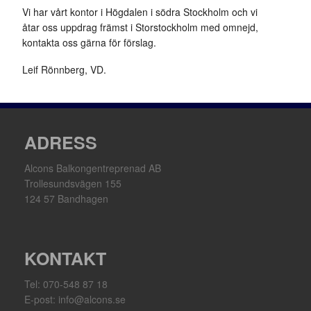
Vi har vårt kontor i Högdalen i södra Stockholm och vi
åtar oss uppdrag främst i Storstockholm med omnejd,
kontakta oss gärna för förslag.
Leif Rönnberg, VD.
ADRESS
Alcons Balkongentreprenad AB
Trollesundsvägen 155
124 57 Bandhagen
KONTAKT
Tel: 070-548 87 18
E-post: info@alcons.se