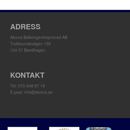
ADRESS
Alcons Balkongentreprenad AB
Trollesundsvägen 155
124 57 Bandhagen
KONTAKT
Tel: 070-548 87 18
E-post: info@alcons.se